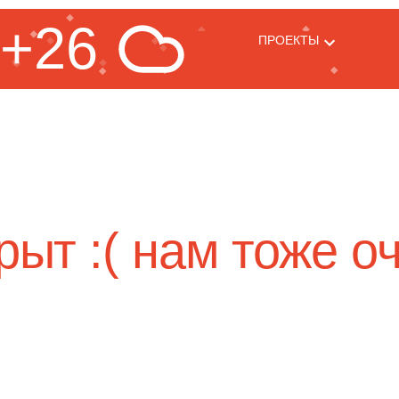
+26
ПРОЕКТЫ
рыт :( нам тоже оч