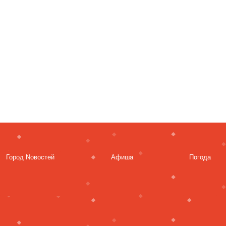
Город Nовостей
Афиша
Погода