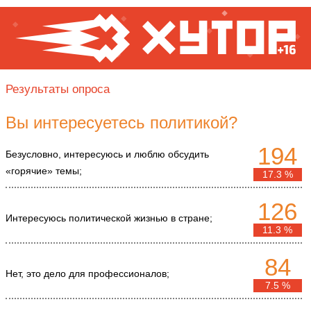
Результаты опроса
Вы интересуетесь политикой?
194
Безусловно, интересуюсь и люблю обсудить
«горячие» темы;
17.3 %
126
Интересуюсь политической жизнью в стране;
11.3 %
84
Нет, это дело для профессионалов;
7.5 %