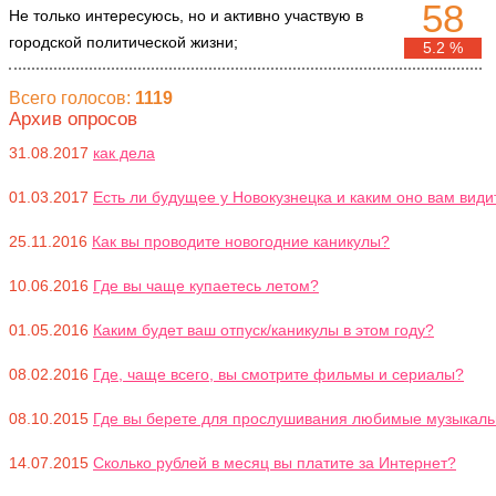
58
Не только интересуюсь, но и активно участвую в
городской политической жизни;
5.2 %
Всего голосов:
1119
Архив опросов
31.08.2017
как дела
01.03.2017
Есть ли будущее у Новокузнецка и каким оно вам види
25.11.2016
Как вы проводите новогодние каникулы?
10.06.2016
Где вы чаще купаетесь летом?
01.05.2016
Каким будет ваш отпуск/каникулы в этом году?
08.02.2016
Где, чаще всего, вы смотрите фильмы и сериалы?
08.10.2015
Где вы берете для прослушивания любимые музыкал
14.07.2015
Сколько рублей в месяц вы платите за Интернет?