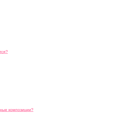
тся?
ьные композиции?