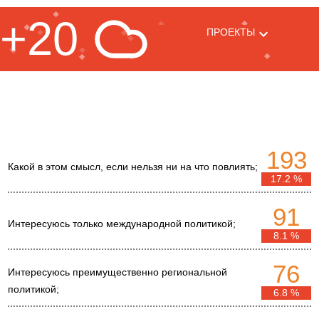
+20
ПРОЕКТЫ
193
Какой в этом смысл, если нельзя ни на что повлиять;
17.2 %
91
Интересуюсь только международной политикой;
8.1 %
76
Интересуюсь преимущественно региональной
политикой;
6.8 %