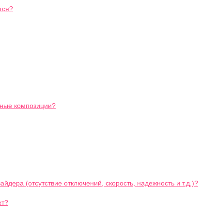
тся?
ьные композиции?
йдера (отсутствие отключений, скорость, надежность и т.д.)?
ет?