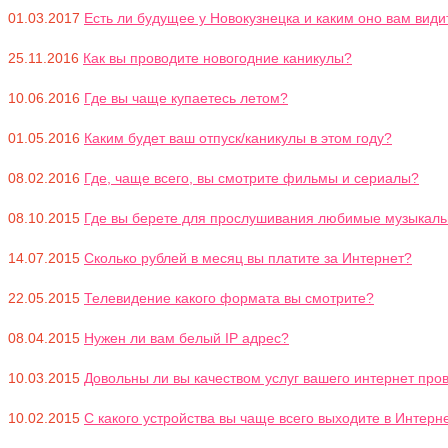
01.03.2017
Есть ли будущее у Новокузнецка и каким оно вам види
25.11.2016
Как вы проводите новогодние каникулы?
10.06.2016
Где вы чаще купаетесь летом?
01.05.2016
Каким будет ваш отпуск/каникулы в этом году?
08.02.2016
Где, чаще всего, вы смотрите фильмы и сериалы?
08.10.2015
Где вы берете для прослушивания любимые музыкал
14.07.2015
Сколько рублей в месяц вы платите за Интернет?
22.05.2015
Телевидение какого формата вы смотрите?
08.04.2015
Нужен ли вам белый IP адрес?
10.03.2015
Довольны ли вы качеством услуг вашего интернет прова
10.02.2015
С какого устройства вы чаще всего выходите в Интерн