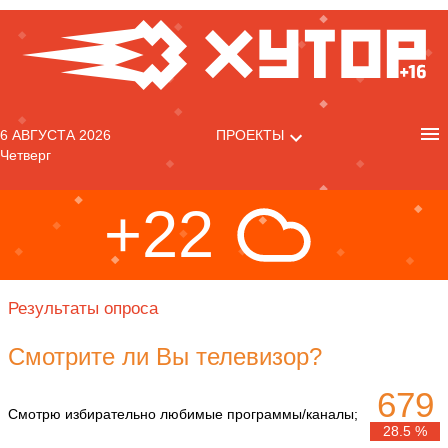
6 АВГУСТА 2026
ПРОЕКТЫ
Четверг
+22
Результаты опроса
Смотрите ли Вы телевизор?
679
Смотрю избирательно любимые программы/каналы;
28.5 %