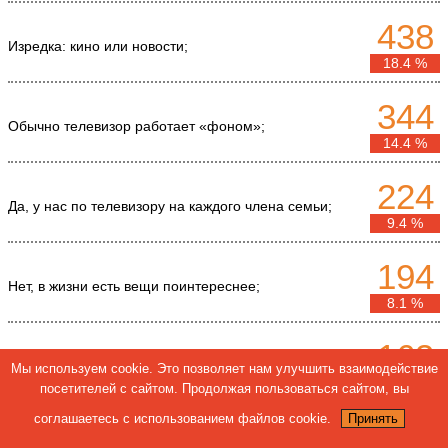
438
Изредка: кино или новости;
18.4 %
344
Обычно телевизор работает «фоном»;
14.4 %
224
Да, у нас по телевизору на каждого члена семьи;
9.4 %
194
Нет, в жизни есть вещи поинтереснее;
8.1 %
163
Да, я – «телеманьяк»!
Мы используем cookie. Это позволяет нам улучшить взаимодействие
6.8 %
посетителей с сайтом. Продолжая пользоваться сайтом, вы
соглашаетесь с использованием файлов cookie.
Принять
144
Некогда мне;