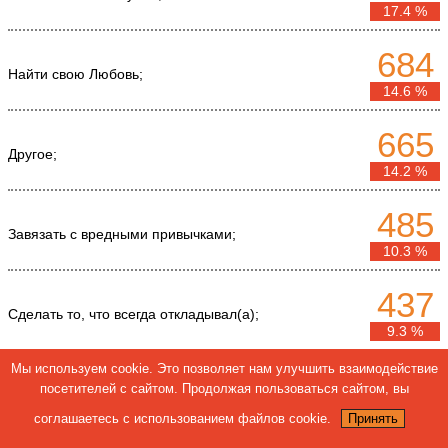
17.4 %
684
Найти свою Любовь;
14.6 %
665
Другое;
14.2 %
485
Завязать с вредными привычками;
10.3 %
437
Сделать то, что всегда откладывал(а);
9.3 %
Мы используем cookie. Это позволяет нам улучшить взаимодействие
364
посетителей с сайтом. Продолжая пользоваться сайтом, вы
Помириться и наладить отношения с близкими;
7.8 %
соглашаетесь с использованием файлов cookie.
Принять