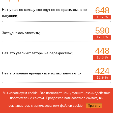
648
Нет, у нас по кольцу все едут не по правилам, а по
ситуации;
19.7 %
590
Затрудняюсь ответить;
17.9 %
448
Нет, это увеличит заторы на перекрестках;
13.6 %
424
Нет, это полная ерунда - все только запутаются;
12.9 %
396
Да, давно пора ездить по общеевропейским
Мы используем cookie. Это позволяет нам улучшить взаимодействие
правилам;
12 %
посетителей с сайтом. Продолжая пользоваться сайтом, вы
соглашаетесь с использованием файлов cookie.
Принять
358