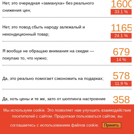
1600
Нет, это очередная «замануха» без реального
снижения цен;
33.1 %
1165
Нет, это повод сбыть народу залежалый и
некондиционный товар;
24.1 %
679
Я вообще не обращаю внимания на скидки —
покупаю то, что нужно;
14 %
578
Да, это реально помогает сэкономить на подарках;
11.9 %
358
Да, хоть цены и те же, зато от шоппинга настроение
праздничное;
7.4 %
Мы используем cookie. Это позволяет нам улучшить взаимодействие
посетителей с сайтом. Продолжая пользоваться сайтом, вы
187
соглашаетесь с использованием файлов cookie.
Принять
Да, но выгода не по цене, а по ассортименту товаров;
3.9 %