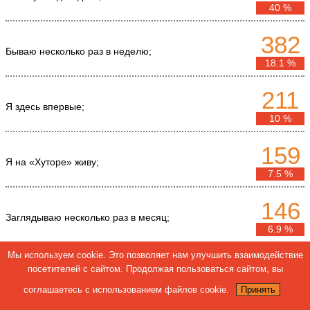
40 %
382
Бываю несколько раз в неделю;
18.1 %
211
Я здесь впервые;
10 %
159
Я на «Хуторе» живу;
7.5 %
146
Заглядываю несколько раз в месяц;
6.9 %
Мы используем cookie. Это позволяет нам улучшить взаимодействие
127
посетителей с сайтом. Продолжая пользоваться сайтом, вы
Захожу очень редко;
6 %
соглашаетесь с использованием файлов cookie.
Принять