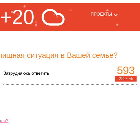
+20
ПРОЕКТЫ
лищная ситуация в Вашей семье?
593
Затрудняюсь ответить
28.7 %
тся?