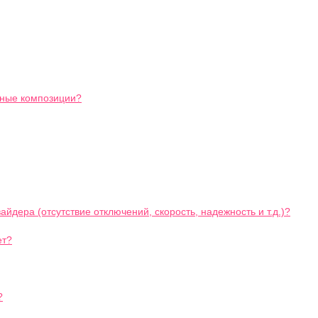
ьные композиции?
йдера (отсутствие отключений, скорость, надежность и т.д.)?
ет?
?