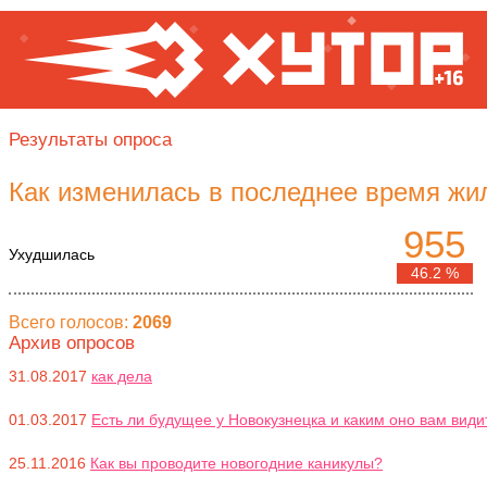
Результаты опроса
Как изменилась в последнее время жи
955
Ухудшилась
46.2 %
Всего голосов:
2069
Архив опросов
31.08.2017
как дела
01.03.2017
Есть ли будущее у Новокузнецка и каким оно вам види
25.11.2016
Как вы проводите новогодние каникулы?