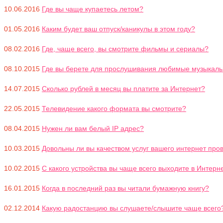
10.06.2016
Где вы чаще купаетесь летом?
01.05.2016
Каким будет ваш отпуск/каникулы в этом году?
08.02.2016
Где, чаще всего, вы смотрите фильмы и сериалы?
08.10.2015
Где вы берете для прослушивания любимые музыкал
14.07.2015
Сколько рублей в месяц вы платите за Интернет?
22.05.2015
Телевидение какого формата вы смотрите?
08.04.2015
Нужен ли вам белый IP адрес?
10.03.2015
Довольны ли вы качеством услуг вашего интернет прова
10.02.2015
С какого устройства вы чаще всего выходите в Интерн
16.01.2015
Когда в последний раз вы читали бумажную книгу?
02.12.2014
Какую радостанцию вы слушаете/слышите чаще всего