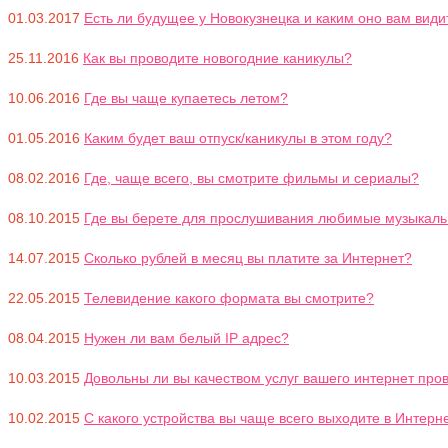
01.03.2017
Есть ли будущее у Новокузнецка и каким оно вам види
25.11.2016
Как вы проводите новогодние каникулы?
10.06.2016
Где вы чаще купаетесь летом?
01.05.2016
Каким будет ваш отпуск/каникулы в этом году?
08.02.2016
Где, чаще всего, вы смотрите фильмы и сериалы?
08.10.2015
Где вы берете для прослушивания любимые музыкал
14.07.2015
Сколько рублей в месяц вы платите за Интернет?
22.05.2015
Телевидение какого формата вы смотрите?
08.04.2015
Нужен ли вам белый IP адрес?
10.03.2015
Довольны ли вы качеством услуг вашего интернет прова
10.02.2015
С какого устройства вы чаще всего выходите в Интерн