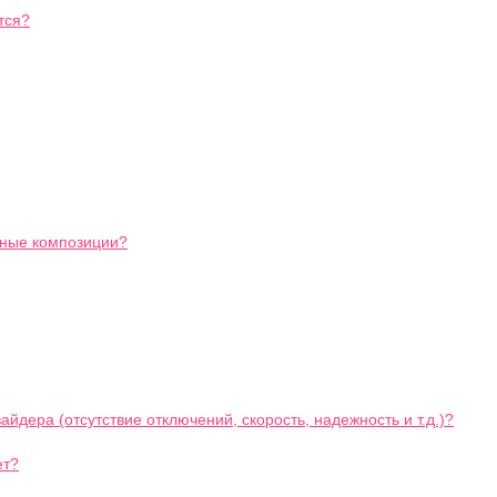
тся?
ьные композиции?
йдера (отсутствие отключений, скорость, надежность и т.д.)?
ет?