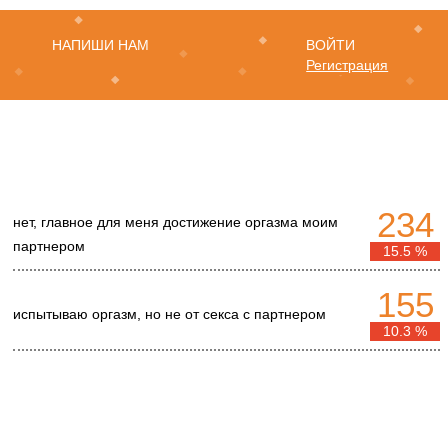
НАПИШИ НАМ
ВОЙТИ
Регистрация
234
нет, главное для меня достижение оргазма моим
партнером
15.5 %
155
испытываю оргазм, но не от секса с партнером
10.3 %