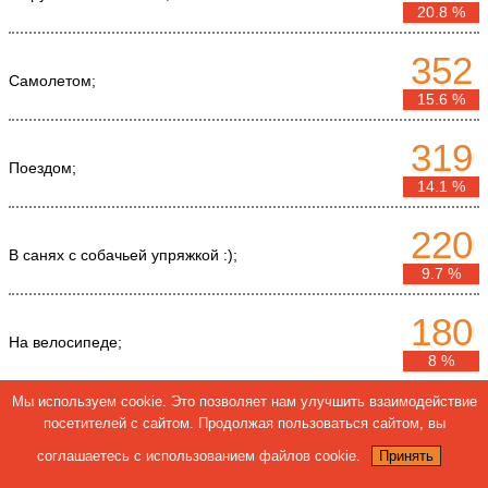
20.8 %
352
Самолетом;
15.6 %
319
Поездом;
14.1 %
220
В санях с собачьей упряжкой :);
9.7 %
180
На велосипеде;
8 %
Мы используем cookie. Это позволяет нам улучшить взаимодействие
176
посетителей с сайтом. Продолжая пользоваться сайтом, вы
Пешком;
7.8 %
соглашаетесь с использованием файлов cookie.
Принять