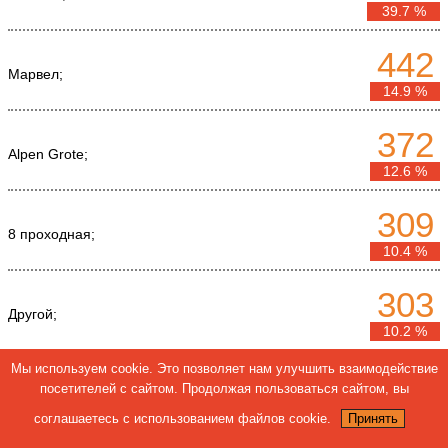
39.7 %
442
Марвел;
14.9 %
372
Alpen Grote;
12.6 %
309
8 проходная;
10.4 %
303
Другой;
10.2 %
Мы используем cookie. Это позволяет нам улучшить взаимодействие
235
посетителей с сайтом. Продолжая пользоваться сайтом, вы
Винтаж;
7.9 %
соглашаетесь с использованием файлов cookie.
Принять