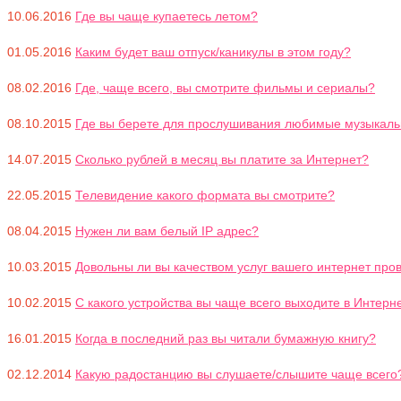
10.06.2016
Где вы чаще купаетесь летом?
01.05.2016
Каким будет ваш отпуск/каникулы в этом году?
08.02.2016
Где, чаще всего, вы смотрите фильмы и сериалы?
08.10.2015
Где вы берете для прослушивания любимые музыкал
14.07.2015
Сколько рублей в месяц вы платите за Интернет?
22.05.2015
Телевидение какого формата вы смотрите?
08.04.2015
Нужен ли вам белый IP адрес?
10.03.2015
Довольны ли вы качеством услуг вашего интернет прова
10.02.2015
С какого устройства вы чаще всего выходите в Интерн
16.01.2015
Когда в последний раз вы читали бумажную книгу?
02.12.2014
Какую радостанцию вы слушаете/слышите чаще всего