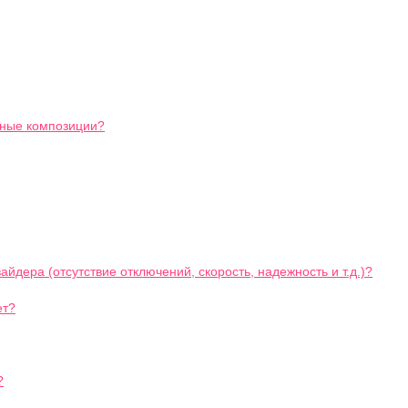
ьные композиции?
йдера (отсутствие отключений, скорость, надежность и т.д.)?
ет?
?