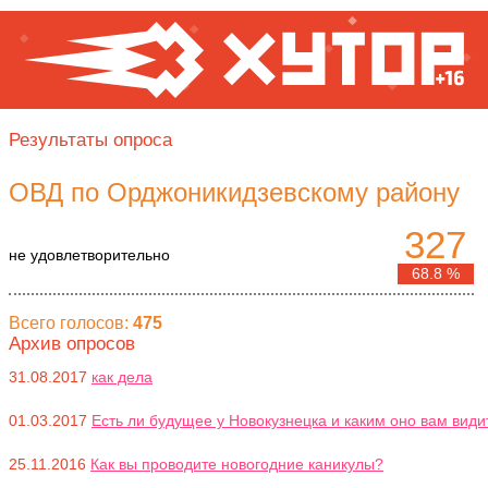
Результаты опроса
ОВД по Орджоникидзевскому району
327
не удовлетворительно
68.8 %
Всего голосов:
475
Архив опросов
31.08.2017
как дела
01.03.2017
Есть ли будущее у Новокузнецка и каким оно вам види
25.11.2016
Как вы проводите новогодние каникулы?