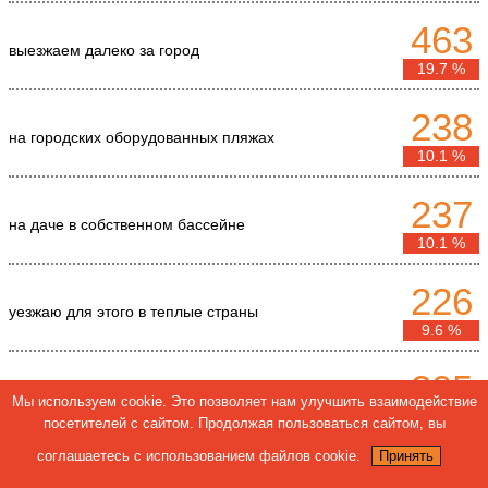
463
выезжаем далеко за город
19.7 %
238
на городских оборудованных пляжах
10.1 %
237
на даче в собственном бассейне
10.1 %
226
уезжаю для этого в теплые страны
9.6 %
205
в малолюдных местах в черте города
Мы используем cookie. Это позволяет нам улучшить взаимодействие
8.7 %
посетителей с сайтом. Продолжая пользоваться сайтом, вы
соглашаетесь с использованием файлов cookie.
Принять
67
в городских бассейнах