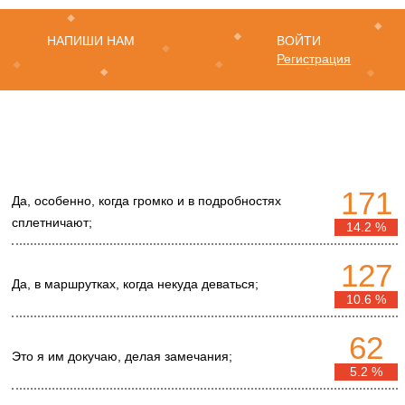
НАПИШИ НАМ
ВОЙТИ
Регистрация
171
Да, особенно, когда громко и в подробностях
сплетничают;
14.2 %
127
Да, в маршрутках, когда некуда деваться;
10.6 %
62
Это я им докучаю, делая замечания;
5.2 %