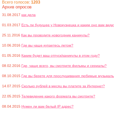
Всего голосов:
1203
Архив опросов
31.08.2017
как дела
01.03.2017
Есть ли будущее у Новокузнецка и каким оно вам види
25.11.2016
Как вы проводите новогодние каникулы?
10.06.2016
Где вы чаще купаетесь летом?
01.05.2016
Каким будет ваш отпуск/каникулы в этом году?
08.02.2016
Где, чаще всего, вы смотрите фильмы и сериалы?
08.10.2015
Где вы берете для прослушивания любимые музыкал
14.07.2015
Сколько рублей в месяц вы платите за Интернет?
22.05.2015
Телевидение какого формата вы смотрите?
08.04.2015
Нужен ли вам белый IP адрес?