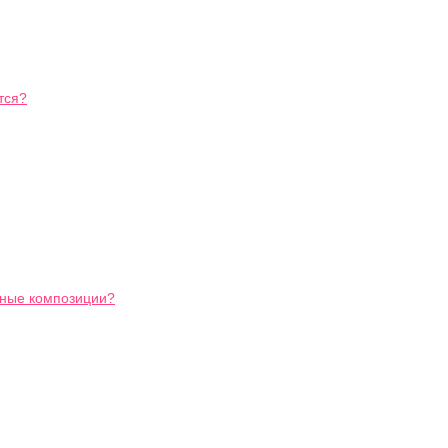
тся?
ьные композиции?