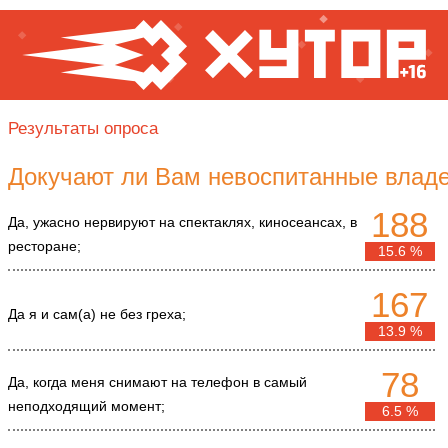
Результаты опроса
Докучают ли Вам невоспитанные влад
188
Да, ужасно нервируют на спектаклях, киносеансах, в
ресторане;
15.6 %
167
Да я и сам(а) не без греха;
13.9 %
78
Да, когда меня снимают на телефон в самый
неподходящий момент;
6.5 %