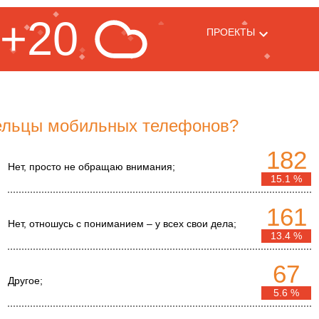
+20
ПРОЕКТЫ
ельцы мобильных телефонов?
182
Нет, просто не обращаю внимания;
15.1 %
161
Нет, отношусь с пониманием – у всех свои дела;
13.4 %
67
Другое;
5.6 %