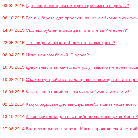
08.02.2016
Где, чаще всего, вы смотрите фильмы и сериалы?
08.10.2015
Где вы берете для прослушивания любимые музыкал
14.07.2015
Сколько рублей в месяц вы платите за Интернет?
22.05.2015
Телевидение какого формата вы смотрите?
08.04.2015
Нужен ли вам белый IP адрес?
10.03.2015
Довольны ли вы качеством услуг вашего интернет прова
10.02.2015
С какого устройства вы чаще всего выходите в Интерн
16.01.2015
Когда в последний раз вы читали бумажную книгу?
02.12.2014
Какую радостанцию вы слушаете/слышите чаще всего
13.10.2014
Какие критерии для вас наиболее важны при выборе 
27.08.2014
Вот и заканчивается лето. Как вы провели свой летний