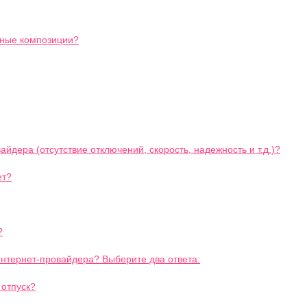
ьные композиции?
йдера (отсутствие отключений, скорость, надежность и т.д.)?
ет?
?
Интернет-провайдера? Выберите два ответа:
 отпуск?