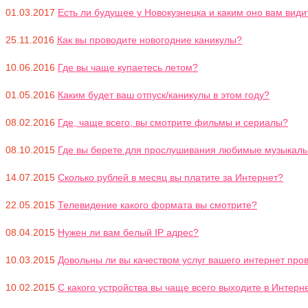
01.03.2017
Есть ли будущее у Новокузнецка и каким оно вам види
25.11.2016
Как вы проводите новогодние каникулы?
10.06.2016
Где вы чаще купаетесь летом?
01.05.2016
Каким будет ваш отпуск/каникулы в этом году?
08.02.2016
Где, чаще всего, вы смотрите фильмы и сериалы?
08.10.2015
Где вы берете для прослушивания любимые музыкал
14.07.2015
Сколько рублей в месяц вы платите за Интернет?
22.05.2015
Телевидение какого формата вы смотрите?
08.04.2015
Нужен ли вам белый IP адрес?
10.03.2015
Довольны ли вы качеством услуг вашего интернет прова
10.02.2015
С какого устройства вы чаще всего выходите в Интерн