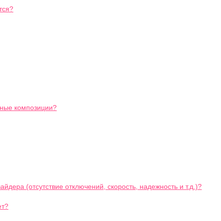
тся?
ьные композиции?
йдера (отсутствие отключений, скорость, надежность и т.д.)?
ет?