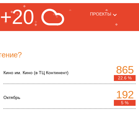
+20
ПРОЕКТЫ
тение?
865
Кино им. Кино (в ТЦ Континент)
22.6 %
192
Октябрь
5 %