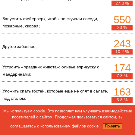
27.3 %
550
Запустить фейерверк, чтобы не скучали соседи,
пожарные, скорая;
23 %
243
Другое забавное;
10.2 %
174
Устроить «праздник живота»: оливье вприкуску с
мандаринами;
7.3 %
163
Уложить спать гостей, которые еще не спят в салате,
под столом;
6.8 %
Мы используем cookie. Это позволяет нам улучшить взаимодействие
149
Орать громко песни, чтобы эта ночь стала для города
посетителей с сайтом. Продолжая пользоваться сайтом, вы
незабываемой;
6.2 %
соглашаетесь с использованием файлов cookie.
Принять