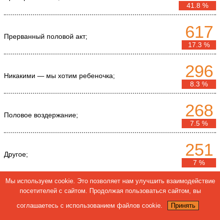
41.8 %
617
Прерванный половой акт;
17.3 %
296
Никакими — мы хотим ребеночка;
8.3 %
268
Половое воздержание;
7.5 %
251
Другое;
7 %
Мы используем cookie. Это позволяет нам улучшить взаимодействие
209
посетителей с сайтом. Продолжая пользоваться сайтом, вы
Оральными контрацептивами;
5.9 %
соглашаетесь с использованием файлов cookie.
Принять