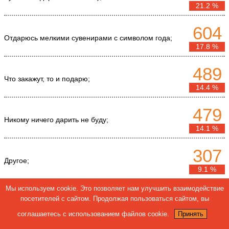
21.2 %
604
Отдарюсь мелкими сувенирами с символом года;
17.8 %
489
Что закажут, то и подарю;
14.4 %
479
Никому ничего дарить не буду;
14.1 %
307
Другое;
9.1 %
Мы используем cookie. Это позволяет нам улучшить взаимодействие
232
посетителей с сайтом. Продолжая пользоваться сайтом, вы
Приготовлю экстраординарный подарок-сюрприз;
6.8 %
соглашаетесь с использованием файлов cookie.
Принять