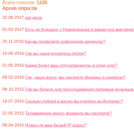
Всего голосов:
1226
Архив опросов
31.08.2017
как дела
01.03.2017
Есть ли будущее у Новокузнецка и каким оно вам види
25.11.2016
Как вы проводите новогодние каникулы?
10.06.2016
Где вы чаще купаетесь летом?
01.05.2016
Каким будет ваш отпуск/каникулы в этом году?
08.02.2016
Где, чаще всего, вы смотрите фильмы и сериалы?
08.10.2015
Где вы берете для прослушивания любимые музыкал
14.07.2015
Сколько рублей в месяц вы платите за Интернет?
22.05.2015
Телевидение какого формата вы смотрите?
08.04.2015
Нужен ли вам белый IP адрес?