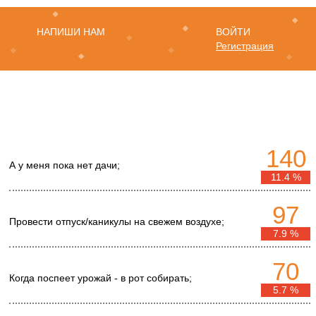
НАПИШИ НАМ
ВОЙТИ
Регистрация
140
А у меня пока нет дачи;
11.4 %
97
Провести отпуск/каникулы на свежем воздухе;
7.9 %
70
Когда поспеет урожай - в рот собирать;
5.7 %