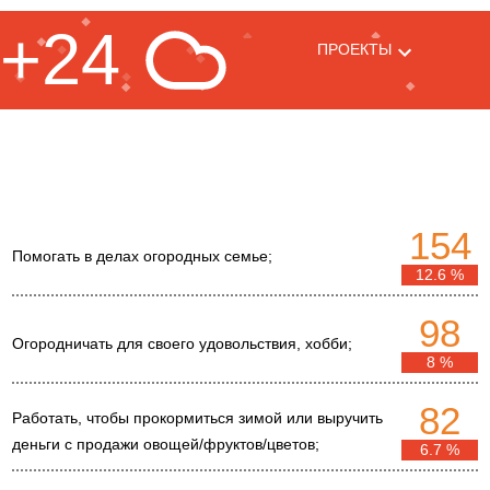
+24
ПРОЕКТЫ
154
Помогать в делах огородных семье;
12.6 %
98
Огородничать для своего удовольствия, хобби;
8 %
82
Работать, чтобы прокормиться зимой или выручить
деньги с продажи овощей/фруктов/цветов;
6.7 %