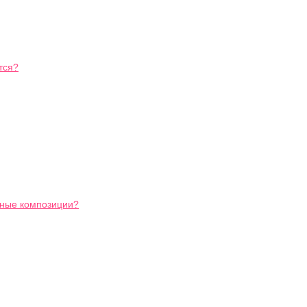
тся?
ьные композиции?