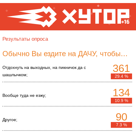
Результаты опроса
Обычно Вы ездите на ДАЧУ, чтобы…
361
Отдохнуть на выходных, на пикничок да с
шашлычком;
29.4 %
134
Вообще туда не езжу;
10.9 %
90
Другое;
7.3 %