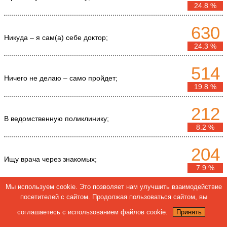
24.8 %
630
Никуда – я сам(а) себе доктор;
24.3 %
514
Ничего не делаю – само пройдет;
19.8 %
212
В ведомственную поликлинику;
8.2 %
204
Ищу врача через знакомых;
7.9 %
Мы используем cookie. Это позволяет нам улучшить взаимодействие
200
посетителей с сайтом. Продолжая пользоваться сайтом, вы
В платную клинику;
7.7 %
соглашаетесь с использованием файлов cookie.
Принять