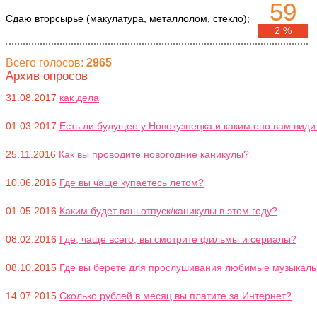
59
Сдаю вторсырье (макулатура, металлолом, стекло);
2 %
Всего голосов:
2965
Архив опросов
31.08.2017
как дела
01.03.2017
Есть ли будущее у Новокузнецка и каким оно вам види
25.11.2016
Как вы проводите новогодние каникулы?
10.06.2016
Где вы чаще купаетесь летом?
01.05.2016
Каким будет ваш отпуск/каникулы в этом году?
08.02.2016
Где, чаще всего, вы смотрите фильмы и сериалы?
08.10.2015
Где вы берете для прослушивания любимые музыкал
14.07.2015
Сколько рублей в месяц вы платите за Интернет?