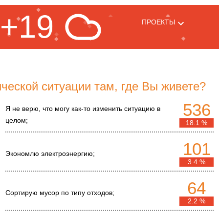
+19
ПРОЕКТЫ
ческой ситуации там, где Вы живете?
536
Я не верю, что могу как-то изменить ситуацию в
целом;
18.1 %
101
Экономлю электроэнергию;
3.4 %
64
Сортирую мусор по типу отходов;
2.2 %