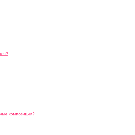
тся?
ьные композиции?