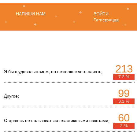
НАПИШИ НАМ
ВОЙТИ
Регистрация
213
Я бы с удовольствием, но не знаю с чего начать;
7.2 %
99
Другое;
3.3 %
60
Стараюсь не пользоваться пластиковыми пакетами;
2 %