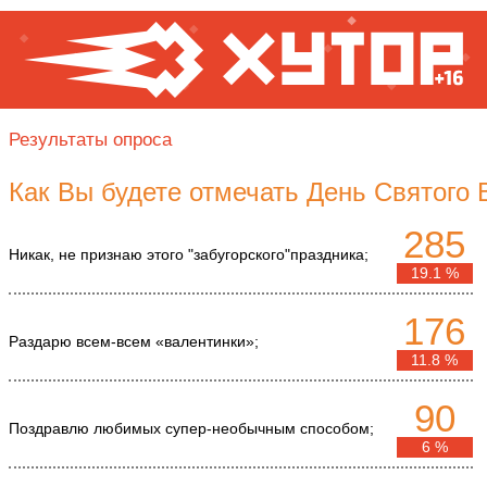
Результаты опроса
Как Вы будете отмечать День Святого
285
Никак, не признаю этого "забугорского"праздника;
19.1 %
176
Раздарю всем-всем «валентинки»;
11.8 %
90
Поздравлю любимых супер-необычным способом;
6 %