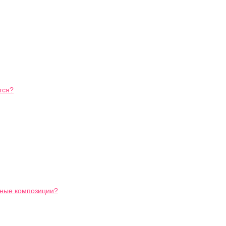
тся?
ьные композиции?