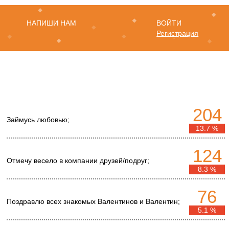
НАПИШИ НАМ
ВОЙТИ
Регистрация
204
Займусь любовью;
13.7 %
124
Отмечу весело в компании друзей/подруг;
8.3 %
76
Поздравлю всех знакомых Валентинов и Валентин;
5.1 %