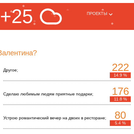
+25
ПРОЕКТЫ
 Валентина?
222
Другое;
14.9 %
176
Сделаю любимым людям приятные подарки;
11.8 %
80
Устрою романтический вечер на двоих в ресторане;
5.4 %