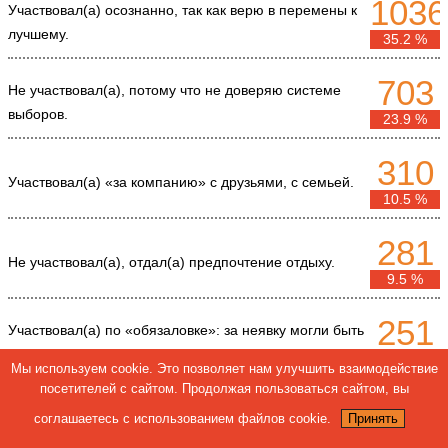
1036
Участвовал(а) осознанно, так как верю в перемены к
лучшему.
35.2 %
703
Не участвовал(а), потому что не доверяю системе
выборов.
23.9 %
310
Участвовал(а) «за компанию» с друзьями, с семьей.
10.5 %
281
Не участвовал(а), отдал(а) предпочтение отдыху.
9.5 %
251
Участвовал(а) по «обязаловке»: за неявку могли быть
неприятности на работе.
8.5 %
Мы используем cookie. Это позволяет нам улучшить взаимодействие
посетителей с сайтом. Продолжая пользоваться сайтом, вы
235
Не участвовал(а) из-за форс-мажорных
соглашаетесь с использованием файлов cookie.
Принять
обстоятельств.
8 %