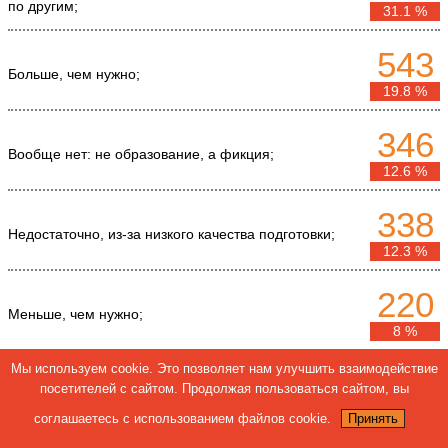
по другим;
31.1 %
543
Больше, чем нужно;
19.8 %
346
Вообще нет: не образование, а фикция;
12.6 %
338
Недостаточно, из-за низкого качества подготовки;
12.3 %
220
Меньше, чем нужно;
8 %
Мы используем cookie. Это позволяет нам улучшить взаимодействие
204
посетителей с сайтом. Продолжая пользоваться сайтом, вы
Столько, сколько нужно;
7.4 %
соглашаетесь с использованием файлов cookie.
Принять