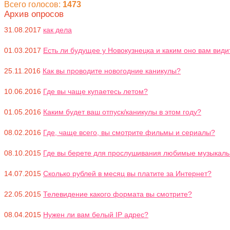
Всего голосов:
1473
Архив опросов
31.08.2017
как дела
01.03.2017
Есть ли будущее у Новокузнецка и каким оно вам види
25.11.2016
Как вы проводите новогодние каникулы?
10.06.2016
Где вы чаще купаетесь летом?
01.05.2016
Каким будет ваш отпуск/каникулы в этом году?
08.02.2016
Где, чаще всего, вы смотрите фильмы и сериалы?
08.10.2015
Где вы берете для прослушивания любимые музыкал
14.07.2015
Сколько рублей в месяц вы платите за Интернет?
22.05.2015
Телевидение какого формата вы смотрите?
08.04.2015
Нужен ли вам белый IP адрес?