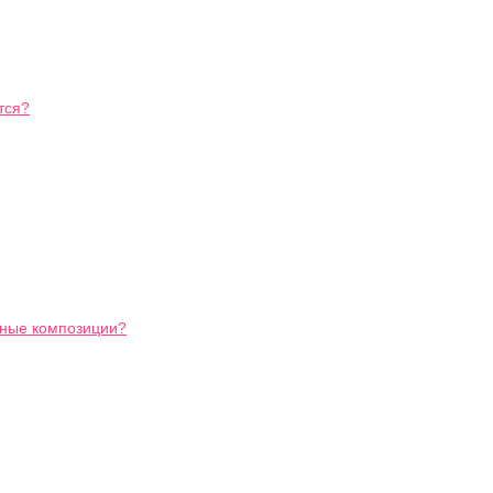
тся?
ьные композиции?