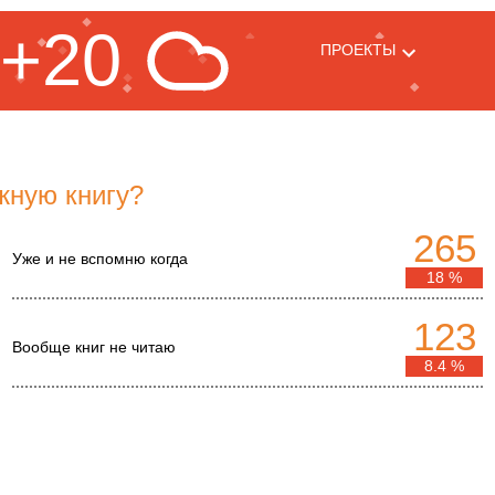
+20
ПРОЕКТЫ
жную книгу?
265
Уже и не вспомню когда
18 %
123
Вообще книг не читаю
8.4 %