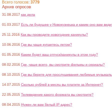
Всего голосов:
3779
Архив опросов
31.08.2017
как дела
01.03.2017
Есть ли будущее у Новокузнецка и каким оно вам види
25.11.2016
Как вы проводите новогодние каникулы?
10.06.2016
Где вы чаще купаетесь летом?
01.05.2016
Каким будет ваш отпуск/каникулы в этом году?
08.02.2016
Где, чаще всего, вы смотрите фильмы и сериалы?
08.10.2015
Где вы берете для прослушивания любимые музыкал
14.07.2015
Сколько рублей в месяц вы платите за Интернет?
22.05.2015
Телевидение какого формата вы смотрите?
08.04.2015
Нужен ли вам белый IP адрес?