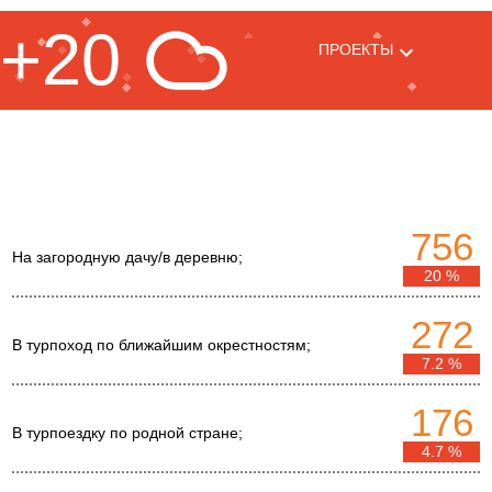
+20
ПРОЕКТЫ
756
На загородную дачу/в деревню;
20 %
272
В турпоход по ближайшим окрестностям;
7.2 %
176
В турпоездку по родной стране;
4.7 %