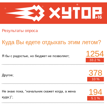
Результаты опроса
Куда Вы едете отдыхать этим летом?
1254
Я бы с радостью, но бюджет не позволяет;
33.2 %
378
Другое;
10 %
194
Не знаю пока, “начальник скажет когда, а жена
куда:)”;
5.1 %