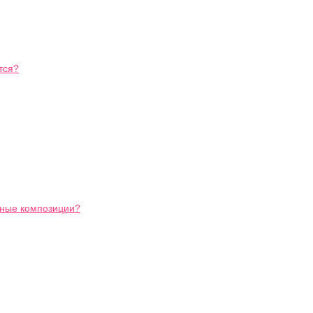
тся?
ьные композиции?