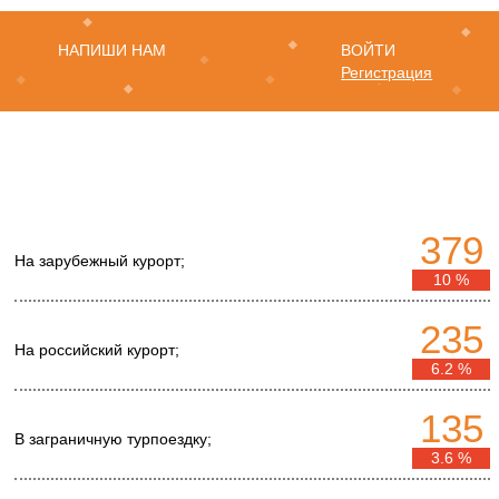
НАПИШИ НАМ
ВОЙТИ
Регистрация
379
На зарубежный курорт;
10 %
235
На российский курорт;
6.2 %
135
В заграничную турпоездку;
3.6 %