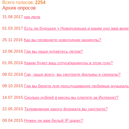
Всего голосов:
2254
Архив опросов
31.08.2017
как дела
01.03.2017
Есть ли будущее у Новокузнецка и каким оно вам види
25.11.2016
Как вы проводите новогодние каникулы?
10.06.2016
Где вы чаще купаетесь летом?
01.05.2016
Каким будет ваш отпуск/каникулы в этом году?
08.02.2016
Где, чаще всего, вы смотрите фильмы и сериалы?
08.10.2015
Где вы берете для прослушивания любимые музыкал
14.07.2015
Сколько рублей в месяц вы платите за Интернет?
22.05.2015
Телевидение какого формата вы смотрите?
08.04.2015
Нужен ли вам белый IP адрес?