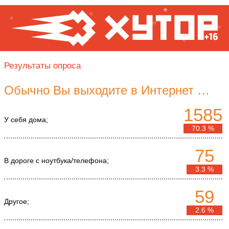
Результаты опроса
Обычно Вы выходите в Интернет …
1585
У себя дома;
70.3 %
75
В дороге с ноутбука/телефона;
3.3 %
59
Другое;
2.6 %