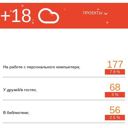
+18
ПРОЕКТЫ
177
На работе с персонального компьютера;
7.9 %
68
У друзей/в гостях;
3 %
56
В библиотеке;
2.5 %