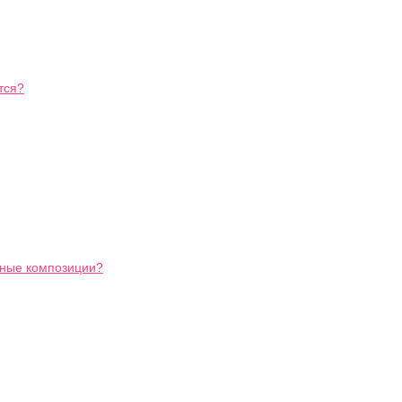
тся?
ьные композиции?