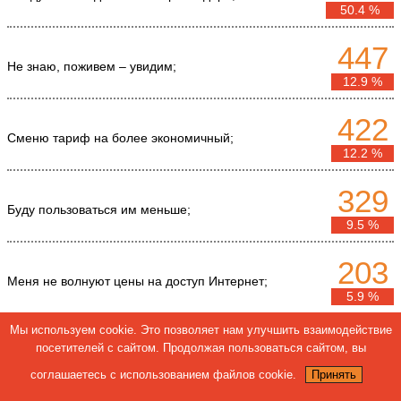
50.4 %
447
Не знаю, поживем – увидим;
12.9 %
422
Сменю тариф на более экономичный;
12.2 %
329
Буду пользоваться им меньше;
9.5 %
203
Меня не волнуют цены на доступ Интернет;
5.9 %
Мы используем cookie. Это позволяет нам улучшить взаимодействие
147
Изыщу средства, но не сокращу свое присутствие в
посетителей с сайтом. Продолжая пользоваться сайтом, вы
Сети;
4.2 %
соглашаетесь с использованием файлов cookie.
Принять