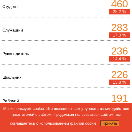
460
Студент
28.2 %
283
Служащий
17.3 %
236
Руководитель
14.4 %
226
Школьник
13.8 %
191
Рабочий
11.7 %
Мы используем cookie. Это позволяет нам улучшить взаимодействие
посетителей с сайтом. Продолжая пользоваться сайтом, вы
144
соглашаетесь с использованием файлов cookie.
Принять
Другое
8.8 %