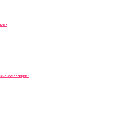
тся?
ьные композиции?