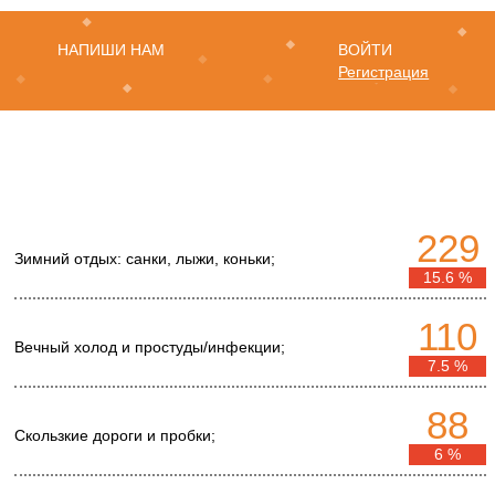
НАПИШИ НАМ
ВОЙТИ
Регистрация
229
Зимний отдых: санки, лыжи, коньки;
15.6 %
110
Вечный холод и простуды/инфекции;
7.5 %
88
Скользкие дороги и пробки;
6 %