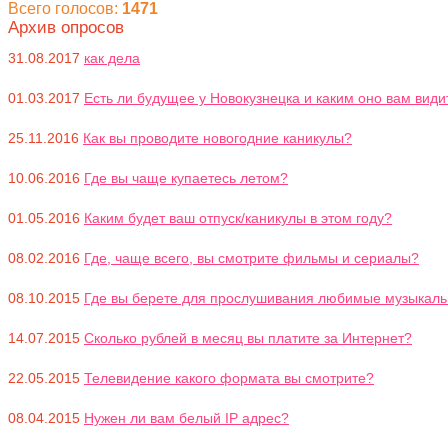
Всего голосов:
1471
Архив опросов
31.08.2017
как дела
01.03.2017
Есть ли будущее у Новокузнецка и каким оно вам види
25.11.2016
Как вы проводите новогодние каникулы?
10.06.2016
Где вы чаще купаетесь летом?
01.05.2016
Каким будет ваш отпуск/каникулы в этом году?
08.02.2016
Где, чаще всего, вы смотрите фильмы и сериалы?
08.10.2015
Где вы берете для прослушивания любимые музыкал
14.07.2015
Сколько рублей в месяц вы платите за Интернет?
22.05.2015
Телевидение какого формата вы смотрите?
08.04.2015
Нужен ли вам белый IP адрес?