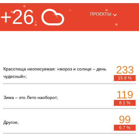
+26
ПРОЕКТЫ
233
Красотища неописуемая: «мороз и солнце – день
чудесный»;
15.8 %
119
Зима – это Лето наоборот;
8.1 %
99
Другое;
6.7 %