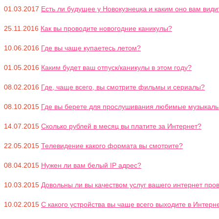
01.03.2017
Есть ли будущее у Новокузнецка и каким оно вам види
25.11.2016
Как вы проводите новогодние каникулы?
10.06.2016
Где вы чаще купаетесь летом?
01.05.2016
Каким будет ваш отпуск/каникулы в этом году?
08.02.2016
Где, чаще всего, вы смотрите фильмы и сериалы?
08.10.2015
Где вы берете для прослушивания любимые музыкал
14.07.2015
Сколько рублей в месяц вы платите за Интернет?
22.05.2015
Телевидение какого формата вы смотрите?
08.04.2015
Нужен ли вам белый IP адрес?
10.03.2015
Довольны ли вы качеством услуг вашего интернет прова
10.02.2015
С какого устройства вы чаще всего выходите в Интерн