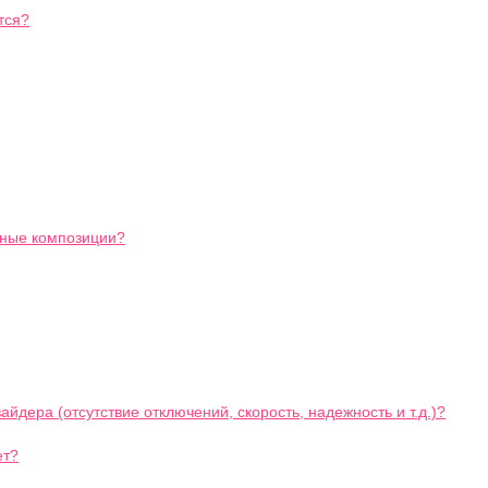
тся?
ьные композиции?
йдера (отсутствие отключений, скорость, надежность и т.д.)?
ет?