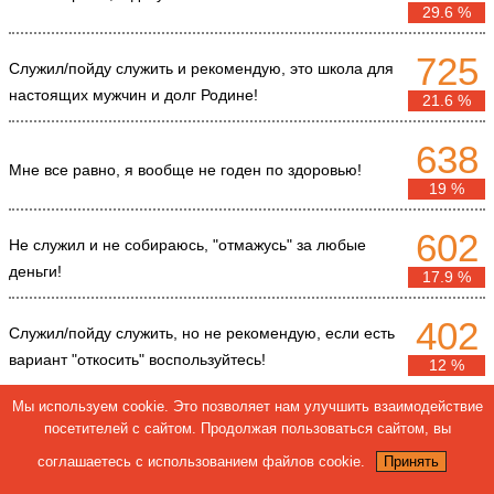
29.6 %
725
Служил/пойду служить и рекомендую, это школа для
настоящих мужчин и долг Родине!
21.6 %
638
Мне все равно, я вообще не годен по здоровью!
19 %
602
Не служил и не собираюсь, "отмажусь" за любые
деньги!
17.9 %
402
Служил/пойду служить, но не рекомендую, если есть
вариант "откосить" воспользуйтесь!
12 %
Мы используем cookie. Это позволяет нам улучшить взаимодействие
Всего голосов:
3364
посетителей с сайтом. Продолжая пользоваться сайтом, вы
Архив опросов
соглашаетесь с использованием файлов cookie.
Принять
31.08.2017
как дела