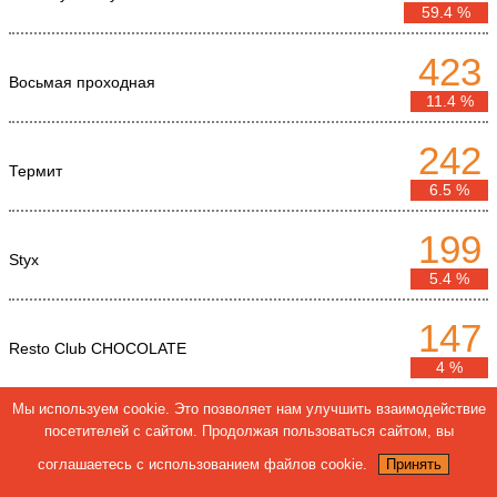
59.4 %
423
Восьмая проходная
11.4 %
242
Термит
6.5 %
199
Styx
5.4 %
147
Resto Club CHOCOLATE
4 %
Мы используем cookie. Это позволяет нам улучшить взаимодействие
146
посетителей с сайтом. Продолжая пользоваться сайтом, вы
Другой
4 %
соглашаетесь с использованием файлов cookie.
Принять