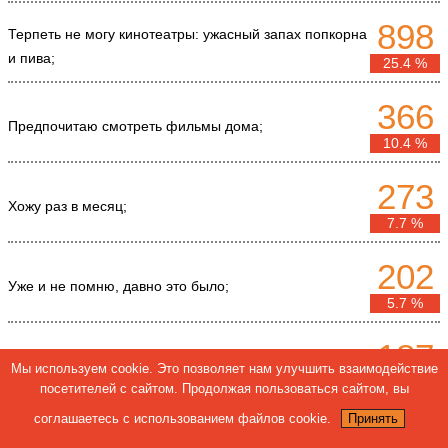
898
Терпеть не могу кинотеатры: ужасный запах попкорна
и пива;
25.4 %
366
Предпочитаю смотреть фильмы дома;
10.4 %
273
Хожу раз в месяц;
7.7 %
202
Уже и не помню, давно это было;
5.7 %
187
Хожу раз в две недели;
Мы используем cookie. Это позволяет нам улучшить взаимодействие
5.3 %
посетителей с сайтом. Продолжая пользоваться сайтом, вы
соглашаетесь с использованием файлов cookie.
Принять
173
Обожаю кинотеатры, не пропускаю ни одной